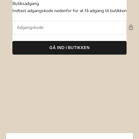
Spring til indhold
Butiksadgang
Levora
Indtast adgangskode nedenfor for at få adgang til butikken
GÅ IND I BUTIKKEN